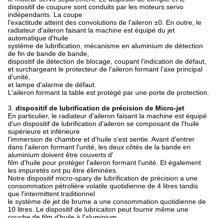
dispositif de coupure sont conduits par les moteurs servo
indépendants. La coupe
l'exactitude atteint des convolutions de l'aileron ±0. En outre, le
radiateur d'aileron faisant la machine
est équipé du jet
automatique d'huile
système de lubrification, mécanisme en aluminium de détection
de fin de bande de bande,
dispositif de détection de blocage, coupant l'indication de défaut,
et surchargeant le protecteur de l'aileron formant l'axe principal
d'unité,
et lampe d'alarme de défaut.
L'aileron formant la table est protégé par une porte de protection.
3.
dispositif de lubrification de précision de Micro-jet
En particulier, le
radiateur d'aileron faisant la machine
est équipé
d'un dispositif de lubrification d'aileron se composant de
l'
huile
supérieure et inférieure
l'immersion de chambre et d'huile s'est sentie. Avant d'entrer
dans l'aileron formant l'unité, les deux côtés de la bande en
aluminium doivent être couverts d'
film d'huile pour protéger l'aileron formant l'unité. Et également
les impuretés ont pu être éliminées.
Notre dispositif micro-spary de lubrification de précision a une
consommation pétrolière volatile quotidienne de 4 litres tandis
que l'intermittent traditionnel
le système de jet de brume a une consommation quotidienne de
10 litres. Le dispositif de lubricaiton peut fournir même une
couche de film d'huile à l'aluminium