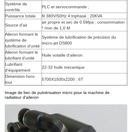
Système de
PLC et servocommande ;
contrôle
Puissance totale
fil 380V/50Hz 4 triphasé ; 20KVA
air propre et sec de 0.5Mpa ; consommation :
Source d'air
³ /min de 1,0 M
Aileron formant le
Système de lubrification de précision du
système de
micro-jet DS800
lubrification d'unité
Aileron formant le
Huile volatile d'aileron
lubrifiant d'unité
Lubrifiant
22-32 huile mécanique
d'équipement
Dimension hors-
5700X1500x2200 ; 6T
tout
Image de bec de pulvérisation micro pour la machine de
radiateur d'aileron