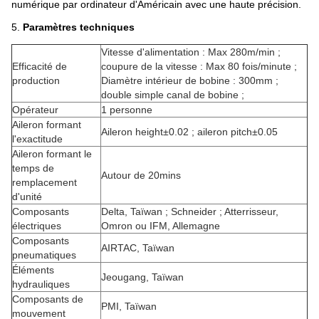
numérique par ordinateur d'Américain avec une haute précision.
5.
Paramètres techniques
Vitesse d'alimentation : Max 280m/min ;
Efficacité de
coupure de la vitesse : Max 80 fois/minute ;
production
Diamètre intérieur de bobine : 300mm ;
double simple canal de bobine ;
Opérateur
1 personne
Aileron formant
Aileron height±0.02 ; aileron pitch±0.05
l'exactitude
Aileron formant le
temps de
Autour de 20mins
remplacement
d'unité
Composants
Delta, Taïwan ; Schneider ; Atterrisseur,
électriques
Omron ou IFM, Allemagne
Composants
AIRTAC, Taïwan
pneumatiques
Éléments
Jeougang, Taïwan
hydrauliques
Composants de
PMI, Taïwan
mouvement