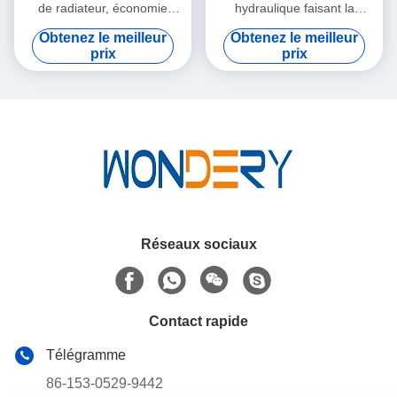
de radiateur, économie
hydraulique faisant la
d'énergie d'équipement
machine pour le diamètre en
Obtenez le meilleur
Obtenez le meilleur
industriel de radiateur
aluminium du tuyau 8mm
prix
prix
Réseaux sociaux
Contact rapide
Télégramme
86-153-0529-9442