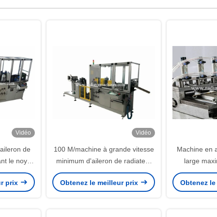
Vidéo
Vidéo
aileron de
100 M/machine à grande vitesse
Machine en 
ant le noyau
minimum d'aileron de radiateur
large max
hine 1 - 4
avec le rouleau combiné de
d'aileron emb
r prix
Obtenez le meilleur prix
Obtenez le 
largeur
onduleux de