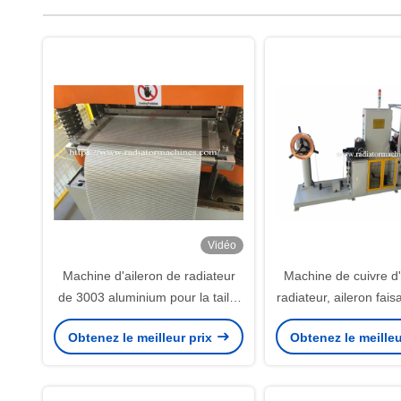
Vidéo
Machine d'aileron de radiateur
Machine de cuivre d'
de 3003 aluminium pour la taille
radiateur, aileron fais
de 45mm avec la représentation
de rangées de la mac
Obtenez le meilleur prix
Obtenez le meilleu
stable