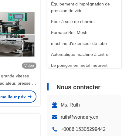
Équipement d'imprégnation de
pression de vide
Four à sole de charriot
Furnace Belt Mesh
machine d'extenseur de tube
Automatique machine à cintrer
Le poinçon en métal meurent
Vidéo
 grande vitesse
radiateur, presse à
Nous contacter
0mm d'aileron en
meilleur prix
ium au loin
Ms. Ruth
ruth@wondery.cn
+0086 15305299442