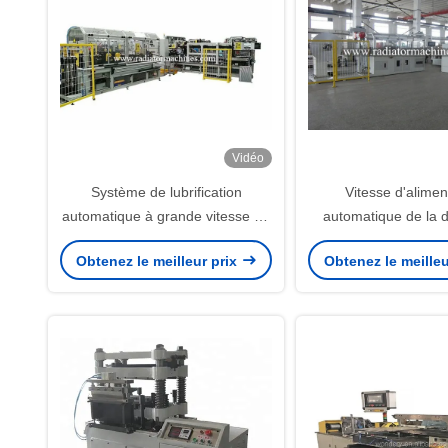
Vidéo
Système de lubrification
Vitesse d'alimen
automatique à grande vitesse de
automatique de la 
brevet de la machine 280 M/Min
280m/Min de la 
Obtenez le meilleur prix
Obtenez le meilleu
d'aileron de radiateur
5700X1500x2200 d'a
radiateur