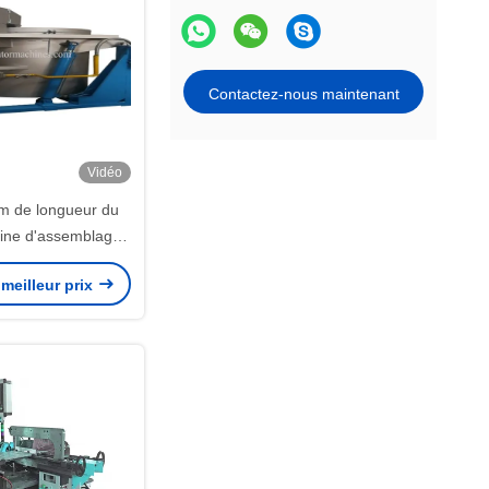
Contactez-nous maintenant
Vidéo
 de longueur du
ine d'assemblage
e l'échangeur de
meilleur prix
r à plaques.