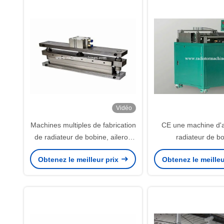
Vidéo
Machines multiples de fabrication
CE une machine d'a
de radiateur de bobine, aileron
radiateur de b
de radiateur formant la machine
emboutissant l'ailer
Obtenez le meilleur prix
Obtenez le meilleu
120 SPM 300mm a