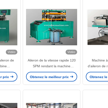
Vidéo
Vidéo
ileron de
Aileron de la vitesse rapide 120
Machine à
obine
SPM rendant la machine
d'aileron de 
on onduleux
emboutissant l'aileron
emboutir 30
r prix
Obtenez le meilleur prix
Obtenez le 
u loin
lancéiforme de compensation
alumin
500 millimètres de large