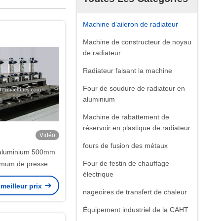
Machine d'aileron de radiateur
Machine de constructeur de noyau
de radiateur
Radiateur faisant la machine
Four de soudure de radiateur en
aluminium
Machine de rabattement de
réservoir en plastique de radiateur
Vidéo
fours de fusion des métaux
aluminium 500mm
Four de festin de chauffage
imum de presse
électrique
outissant l'aileron
meilleur prix
 80 SPM à faible
nageoires de transfert de chaleur
bruit
Équipement industriel de la CAHT