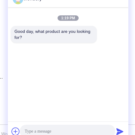
Contact rapide
1:19 PM
Télégramme
Good day, what product are you looking 
for?
86-153-0529-9442
E-mail
ruth@wondery.cn
Adresse
Shengang Metropolitan Plaza, district de
Xinwu, Wuxi, Chine
 Wondery Industry Equipment Co., Ltd Tous les droits réservés.