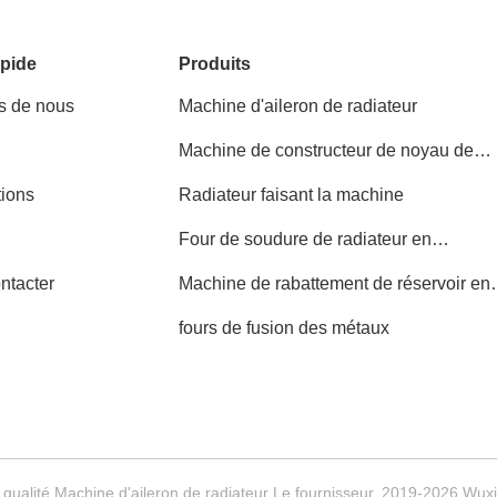
pide
Produits
s de nous
Machine d'aileron de radiateur
Machine de constructeur de noyau de
radiateur
tions
Radiateur faisant la machine
Four de soudure de radiateur en
aluminium
ntacter
Machine de rabattement de réservoir en
plastique de radiateur
fours de fusion des métaux
qualité Machine d'aileron de radiateur Le fournisseur. 2019-2026 Wuxi