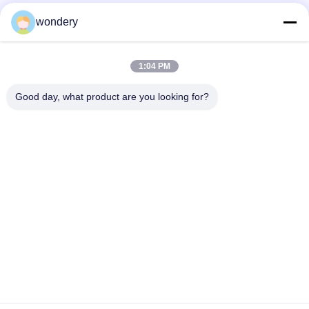
Réseaux sociaux
wondery
1:04 PM
Contact rapide
Good day, what product are you looking for?
Télégramme
86-153-0529-9442
E-mail
ruth@wondery.cn
Adresse
Shengang Metropolitan Plaza, district de Xinwu, Wuxi,
Chine
Politique de confidentialité
|
Plan du site
Chine Bonne qualité Machine d'aileron de radiateur Le