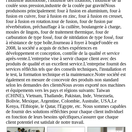
l'industrie automobile, l'industrie des fixations, l'industrie de la 
coulée sous pression,industrie de la coulée par gravitéNous 
produisons principalement: four à fusion en aluminium, four à 
fusion en cuivre, four à fusion en zinc, four à fusion en creuset, 
four à fusion en rotation.tour de fusion, four de fusion par 
réverbération, préchauffage à la cuillère, boulangerie à charge, 
moules de lingots, four de traitement thermique, four de 
carburation de type fossé, four de nitridation de type fossé, four 
à résistance de type boîte,fourneau à foyer à bogieFondée en 
2008, la société a acquis de riches expériences en 
développement et conception, contrôle de la qualité et service 
après-vente.L'entreprise vise à servir chaque client avec des 
produits de qualité et un excellent service.L'entreprise fournit des 
services réfléchis tels que des conseils techniques, l'installation et 
le test, la formation technique et la maintenance.Notre société est 
également en mesure de concevoir des produits non standard 
selon les demandes des clientsNous avons exporté nos machines 
et équipements vers les pays et régions suivants: Taiwan 
(CHINE), Vietnam, Thaïlande, Pakistan, Inde, Venezuela, 
Bolivie, Mexique, Argentine, Colombie, Australie, USA,Le 
Kenya, l'Ethiopie, le Qatar, l'Egypte, etc. Nous sommes capables 
de fournir des solutions réfléchies pour chaque client individuel 
en fonction de leurs besoins spécifiques,s'assurer que chaque 
client potentiel est satisfait de notre travail.