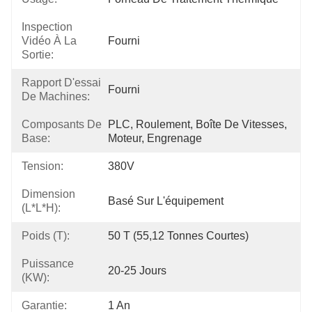
Inspection
Vidéo À La
Fourni
Sortie:
Rapport D'essai
Fourni
De Machines:
Composants De
PLC, Roulement, Boîte De Vitesses, 
Base:
Moteur, Engrenage
Tension:
380V
Dimension
Basé Sur L'équipement
(l*l*h):
Poids (t):
50 T (55,12 Tonnes Courtes)
Puissance
20-25 Jours
(kW):
Garantie:
1 An