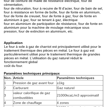
four de ceinture de maille de résistance électrique, four de
cémentation,
four de nitruration, four à recuire de fil d'acier, four de bain de sel,
four à résistance en forme de boîte, four de fonte en aluminium,
four de fonte de creuset, four de fonte à gaz, four de fonte en
aluminium à gaz, four se tenant à gaz, électrique
four en aluminium de participation de résistance, four de fonte en
aluminium pour la machine de moulage mécanique sous
pression, four de extinction en aluminium, etc.
Application
Le four à sole à gaz de charriot est principalement utilisé pour le
traitement thermique des pièces en métal. Le four à gaz est
particulièrement utilisé pour le traitement thermique de grandes
pièces en métal. L'utilisation du gaz naturel réduit le
fonctionnement global
coût du four.
Paramètres techniques principaux
Non.
Article
Paramètres techniques
1
Pression de gaz avant four
≤1kg
2
Carburant
Gaz naturel
valeur calorifique de gaz
3
21000kcaL/m3 approximatif
combustibles
4
Zone de chauffage
4 zones