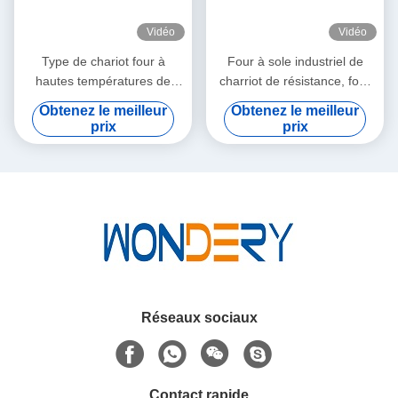
Vidéo
Vidéo
Type de chariot four à
Four à sole industriel de
hautes températures de
charriot de résistance, four
traitement thermique pour le
inférieur de voiture inclinant
Obtenez le meilleur
Obtenez le meilleur
certificat de la CE de fonte
le charriot
prix
prix
Réseaux sociaux
Contact rapide