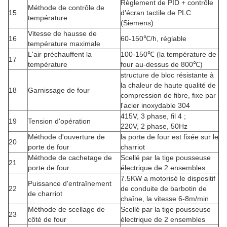
Règlement de PID + contrôle
Méthode de contrôle de
15
d'écran tactile de PLC
température
(Siemens)
Vitesse de hausse de
16
60-150℃/h, réglable
température maximale
L'air préchauffent la
100-150℃ (la température de
17
température
four au-dessus de 800℃)
structure de bloc résistante à
la chaleur de haute qualité de
18
Garnissage de four
compression de fibre, fixe par
l'acier inoxydable 304
415V, 3 phase, fil 4 ;
19
Tension d'opération
220V, 2 phase, 50Hz
Méthode d'ouverture de
la porte de four est fixée sur le
20
porte de four
charriot
Méthode de cachetage de
Scellé par la tige pousseuse
21
porte de four
électrique de 2 ensembles
7.5KW a motorisé le dispositif
Puissance d'entraînement
22
de conduite de barbotin de
de charriot
chaîne, la vitesse 6-8m/min
Méthode de scellage de
Scellé par la tige pousseuse
23
côté de four
électrique de 2 ensembles