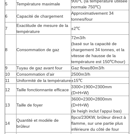
900℃ (la température utilisée
5
Température maximale
normale 750℃)
Approximativement 34
6
Capacité de chargement
tonnes/four
Exactitude de mesure de la
7
±2℃
température
72m3/h
(basé sur la capacité de
8
Consommation de gaz
chargement 34 tonnes, et la
vitesse de hausse de la
température est 150℃/hour)
9
Tuyau de gaz avant four
Gaz flow≥80m3/h
10
Consommation d'air
2500m3/h
11
Uniformité de la température
±15℃
3300×1900×2300mm
12
Taille fonctionnante efficace
(D×H×W)
3600×2300×2800mm
13
Taille de foyer
(D×H×W)
(le heigh inclut l'appui bas)
8pcs/230KW, brûleur direct à
Quantité et modèle de
14
flamme, sur une partie plus
brûleur
inférieure du côté de four