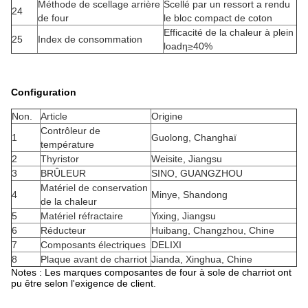
Méthode de scellage arrière
Scellé par un ressort a rendu
24
de four
le bloc compact de coton
Efficacité de la chaleur à plein
25
Index de consommation
loadη≥40%
Configuration
Non.
Article
Origine
Contrôleur de
1
Guolong, Changhaï
température
2
Thyristor
Weisite, Jiangsu
3
BRÛLEUR
SINO, GUANGZHOU
Matériel de conservation
4
Minye, Shandong
de la chaleur
5
Matériel réfractaire
Yixing, Jiangsu
6
Réducteur
Huibang, Changzhou, Chine
7
Composants électriques
DELIXI
8
Plaque avant de charriot
Jianda, Xinghua, Chine
Notes : Les marques composantes de four à sole de charriot ont
pu être selon l'exigence de client.