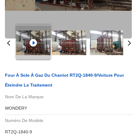
Four À Sole À Gaz Du Charriot RT2Q-1840-9/voiture Pour
Éteindre Le Traitement
Nom De La Marque:
WONDERY
Numéro De Modèle:
RT2Q-1840-9