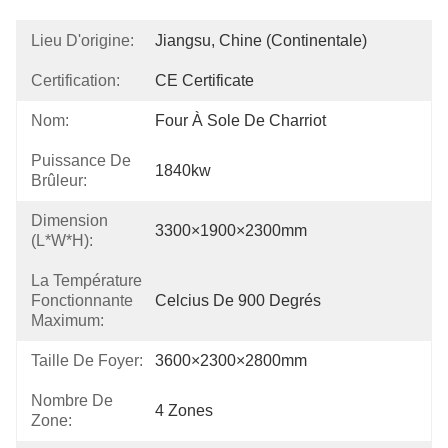
Lieu D'origine:
Jiangsu, Chine (continentale)
Certification:
CE Certificate
Nom:
Four À Sole De Charriot
Puissance De
1840kw
Brûleur:
Dimension
3300×1900×2300mm
(L*W*H):
La Température
Fonctionnante
Celcius De 900 Degrés
Maximum:
Taille De Foyer:
3600×2300×2800mm
Nombre De
4 Zones
Zone: