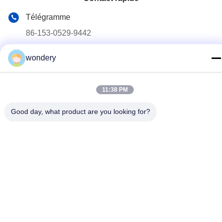
Télégramme
86-153-0529-9442
E-mail
wondery
ruth@wondery.cn
Adresse
11:38 PM
Shengang Metropolitan Plaza, district de Xinwu, Wuxi,
Chine
Good day, what product are you looking for?
Politique de confidentialité
|
Plan du site
Chine Bonne qualité Machine d'aileron de radiateur Le
fournisseur. 2019-2026 Wuxi Wondery Industry Equipment Co.,
Ltd Tous les droits réservés.