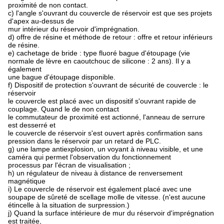
proximité de non contact.
c) l'angle s'ouvrant du couvercle de réservoir est que ses projets
d'apex au-dessus de
mur intérieur du réservoir d'imprégnation.
d) offre de résine et méthode de retour : offre et retour inférieurs
de résine.
e) cachetage de bride : type fluoré bague d'étoupage (vie
normale de lèvre en caoutchouc de silicone : 2 ans). Il y a
également
une bague d'étoupage disponible.
f) Dispositif de protection s'ouvrant de sécurité de couvercle : le
réservoir
le couvercle est placé avec un dispositif s'ouvrant rapide de
couplage. Quand le de non contact
le commutateur de proximité est actionné, l'anneau de serrure
est desserré et
le couvercle de réservoir s'est ouvert après confirmation sans
pression dans le réservoir par un retard de PLC.
g) une lampe antiexplosion, un voyant à niveau visible, et une
caméra qui permet l'observation du fonctionnement
processus par l'écran de visualisation ;
h) un régulateur de niveau à distance de renversement
magnétique
i) Le couvercle de réservoir est également placé avec une
soupape de sûreté de scellage molle de vitesse. (n'est aucune
étincelle à la situation de surpression.)
j) Quand la surface intérieure de mur du réservoir d'imprégnation
est traitée,