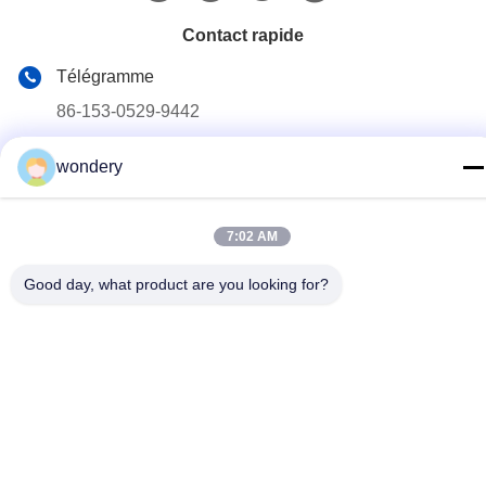
Contact rapide
Télégramme
86-153-0529-9442
E-mail
wondery
ruth@wondery.cn
Adresse
7:02 AM
Shengang Metropolitan Plaza, district de Xinwu, Wuxi,
Chine
Good day, what product are you looking for?
Politique de confidentialité
|
Plan du site
Chine Bonne qualité Machine d'aileron de radiateur Le
fournisseur. 2019-2026 Wuxi Wondery Industry Equipment Co.,
Ltd Tous les droits réservés.