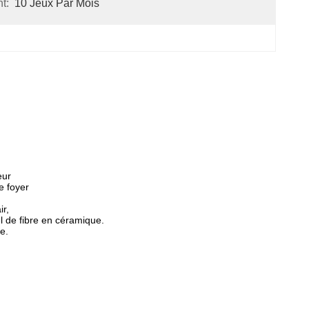
t:
10 Jeux Par Mois
eur
e foyer
ir,
l de fibre en céramique.
e.