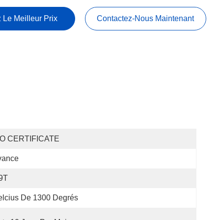
 Le Meilleur Prix
Contactez-Nous Maintenant
SO CERTIFICATE
vance
9T
lcius De 1300 Degrés