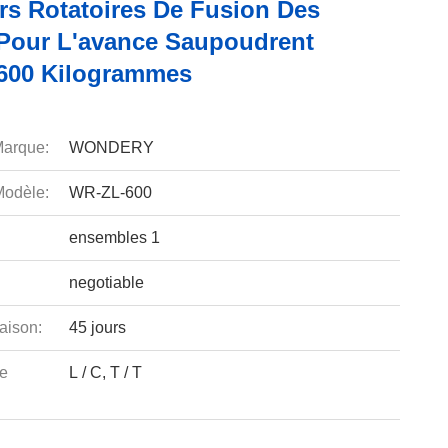
rs Rotatoires De Fusion Des
Pour L'avance Saupoudrent
600 Kilogrammes
arque:
WONDERY
odèle:
WR-ZL-600
ensembles 1
negotiable
aison:
45 jours
e
L / C, T / T