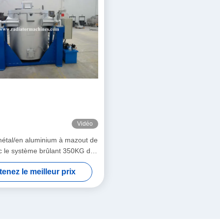
Vidéo
étal/en aluminium à mazout de
c le système brûlant 350KG de
tuyau
enez le meilleur prix