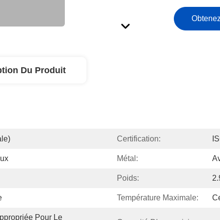
Obtenez
ption Du Produit
le)
Certification:
I
aux
Métal:
A
Poids:
2.
e
Température Maximale:
Ce
propriée Pour Le 