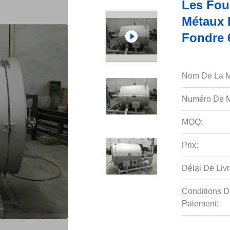
Les Fou
Métaux 
Fondre 
Nom De La M
Numéro De M
MOQ:
Prix:
Délai De Livr
Conditions D
Paiement: