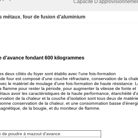
Capacité D'approvisionnemen
s métaux
, 
four de fusion d'aluminium
re d'avance fondant 600 kilogrammes
s deux côtés du foyer sont établis avec l'une fois-formation
 de four est composé d'une couche réfractaire, conservation de la chal
avec le matériel de moulage d'une fois-formation de haute résistance. L
la flamme pour rester la période, pour augmenter la vitesse de fonte et
aux avoir les caractéristiques de la haute performance, étanchéité d'a
vation de la chaleur et la couche d'isolation sont tous deux de matérie
 bonne conservation de la chaleur, et une consommation basse d'énergi
magnétique, de la bougie, et du moniteur de flamme.
ux de poudre à mazout d'avance