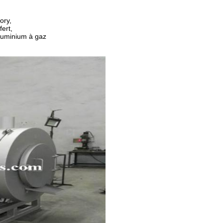
ory,
ert,
aluminium à gaz