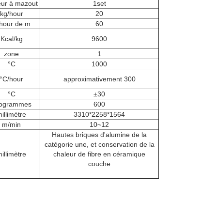
eur à mazout
1set
kg/hour
20
/hour de m
60
Kcal/kg
9600
zone
1
°C
1000
°C/hour
approximativement 300
°C
±30
logrammes
600
illimètre
3310*2258*1564
m/min
10~12
Hautes briques d'alumine de la
catégorie une, et conservation de la
illimètre
chaleur de fibre en céramique
couche